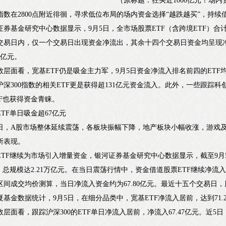
（原标题：狂买近1000亿元！场内
指数在2800点附近徘徊，寻求低位布局的场内资金选择“越跌越买”，持续
证券基金研究中心数据显示，9月5日，全市场股票ETF（含跨境ETF）合计吸
交易日内，仅一个交易日出现资金净流出，其余十四个交易日资金均呈现
5亿元。
数层面看，宽基ETF仍是吸金主力军，9月5日资金净流入排名前四的ETF均
沪深300指数的相关ETF更是获得超131亿元资金流入。此外，一些跟踪
TF也获得资金青睐。
ETF单日吸金超67亿元
5日，A股市场整体延续震荡，各板块振幅下降，地产板块小幅收涨，游戏
所表现。
ETF继续为市场引入增量资金，银河证券基金研究中心数据显示，截至9月5
F）总规模达2.21万亿元。在当日震荡行情中，资金借道股票ETF继续净流入，
区间成交均价测算，当日净流入资金约为67.80亿元。最近十五个交易日，股票
夏基金数据统计，9月5日，在细分品类中，宽基ETF净流入居前，达到71.24
数层面看，跟踪沪深300的ETF单日净流入居前，净流入67.47亿元。近5日，