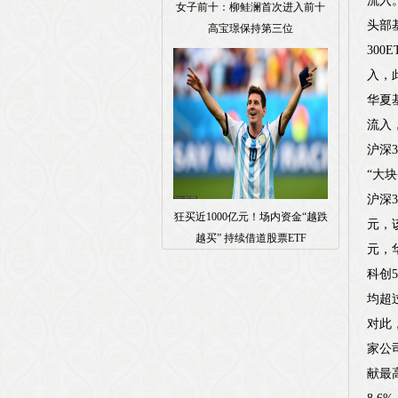
流入
女子前十：柳鲑澜首次进入前十
头部
高宝璟保持第三位
300
入，
华夏基
流入，
沪深3
“大
沪深
狂买近1000亿元！场内资金“越跌
元，
越买” 持续借道股票ETF
元，
科创
均超
对此
家公
献最