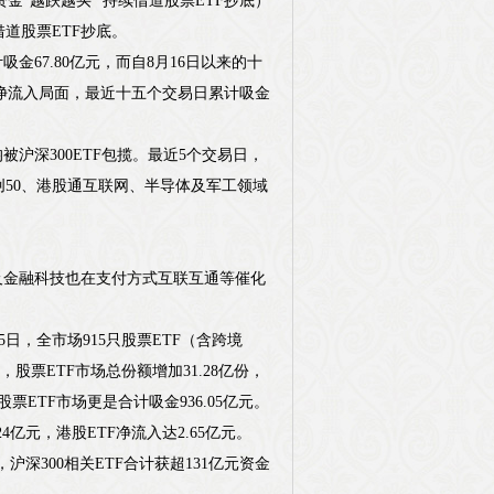
资金“越跌越买” 持续借道股票ETF抄底）
借道股票ETF抄底。
金67.80亿元，而自8月16日以来的十
净流入局面，最近十五个交易日累计吸金
被沪深300ETF包揽。最近5个交易日，
科创50、港股通互联网、半导体及军工领域
及金融科技也在支付方式互联互通等催化
日，全市场915只股票ETF（含跨境
股票ETF市场总份额增加31.28亿份，
ETF市场更是合计吸金936.05亿元。
亿元，港股ETF净流入达2.65亿元。
沪深300相关ETF合计获超131亿元资金