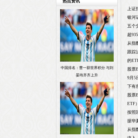
热点资讯
上证
银河
五个
超93
从指
跟踪
的E
中国排名：曹一获世界积分 与刘
股票
晏玮齐齐上升
9月
下有
股票
ET
按照
据华
从指