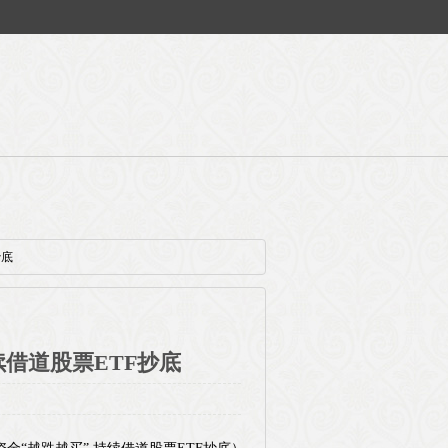
抄底
续借道股票ETF抄底