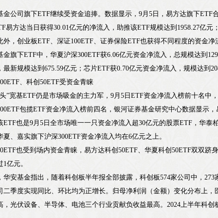
。
基金公司旗下ETF继续受资金追捧。数据显示，9月5日，易方达旗下ETF合
ETF易方达当日获得30.01亿元的净流入，助推该ETF规模达到1958.27亿元
此外，创业板ETF、深证100ETF、证券保险ETF也获得不同程度的资金净
金旗下ETF中，华夏沪深300ETF获6.06亿元资金净流入，总规模达到1298
最新规模达到675.59亿元；芯片ETF获0.70亿元资金净流入，规模达到208
00ETF、科创50ETF受资金青睐
块头”宽基ETF仍是市场吸金的主力军，9月5日ETF资金净流入榜前十名中
300ETF包揽ETF资金净流入榜前四名，银河证券基金研究中心数据显示，易
该ETF也是9月5日全市场唯一一只资金净流入超30亿元的股票ETF，华泰柏
华夏、嘉实旗下沪深300ETF资金净流入均在6亿元之上。
50ETF也受到场内资金青睐，易方达科创50ETF、华夏科创50ETF双双
过1亿元。
，华安基金指出，随着科创板半年报全部披露，科创板574家公司中，273家
司二季度实现同比、环比均为正增长。归母净利润（金额）变化分布上，
高，光伏设备、半导体、电池三个行业贡献负收益最高。2024上半年科创