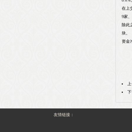
8.6
在上
9家
除此
块。
资金
上
下
友情链接：