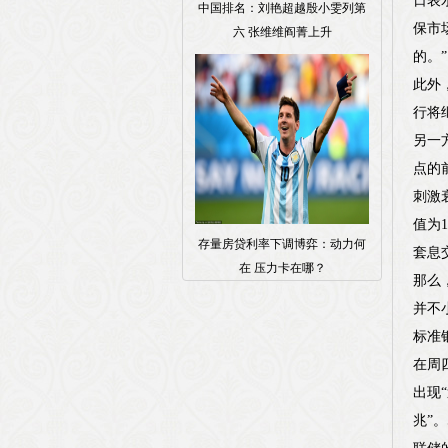
日表
中国排名：刘艳超越殷小雯列第
保市
六 张维维阎菁上升
的。”
此外
行将
另一
点的
刺激
值为1
存量房贷利率下调博弈：动力何
套息
在 压力卡在哪？
那么
并不
标准
在周
出现
兆”