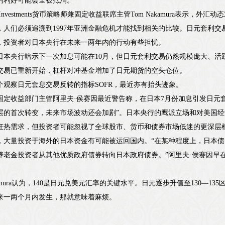
的利好可能会全被抵消。
 Investments货币策略师兼固定收益联席主管Tom Nakamura表示
，人们必须追溯到1997年亚洲金融危机才能找到相关的比较。日元套利
，投资者对日本央行在未来一两年内的行动有些担忧。
日本央行暗示下一次加息可能在10月，但日元套利交易仍然规模庞大、活
交易已重新开始，杠杆对冲基金增加了日元期货的空头仓位。
个观察日元套息交易反转的指标SOFR，最近亦有抬头迹象。
固定收益部门主管阿里夫·侯赛因最近警告称，在日本7月份加息引发日元
层的首次转变，未来市场波动还会加剧”。日本央行的鹰派立场和对美国经
狂热需求，但投资者可能忽视了全球股市、货币和债券市场低迷的更深层
，大量投资于海外的日本资金有可能被运回国内。“在某种程度上，日本
养老金投资者从其他优质政府债券转向日本政府债券。”阿里夫·侯赛因早
kamura认为，140是日元兑美元汇率的关键水平。日元逐步升值至130—1
来一两个月内发生，那就意味着麻烦。