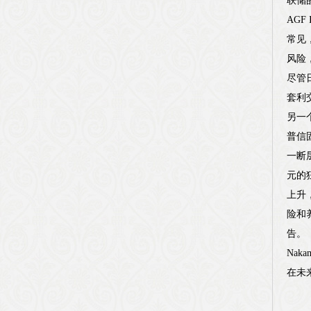
联储
AGF
常见
风险
尽管
套利
另一
普信
一断
元的
上升
险和
告。
Na
在未