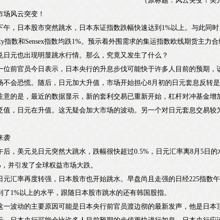
（原标题：风云突变！美
市场风云突变！
下午，日本股市突然跳水，日本东证指数跌幅快速达到1%以上。与此同
ifty指数和Sensex指数均跌1%。预示着外围需求的集运指数欧线期货主
兑日元也出现明显跳水行情。那么，究竟又发生了什么？
一位前官员今日表示，日本央行的升息步伐可能快于许多人目前的预期，
场不会恐慌。随后，日元加大升值，市场开始担心8月初的日元套息反转
注意的是，最近的数据显示，新的套利交易已重新开始，杠杆对冲基金增
贬值，日元在升值。这无疑会加大市场的波动。另一个对日元套息交易较为
。
来袭
午后，美元兑日元突然大跳水，跌幅很快超过0.5%，日元汇率离8月5日
62%，并引发了全球权益市场大跌。
日元汇率再度转强，日本股市也开始跳水。早盘尚且走强的日经225指数
到了1%以上的水平，跟随日本股市跳水的还有韩国股指。
这一波动的主要原因可能是日本央行前官员渡边彻的最新发声，他是日本