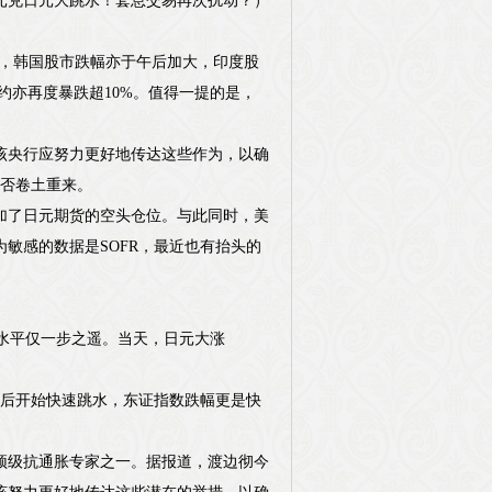
元兑日元大跳水！套息交易再次扰动？）
时，韩国股市跌幅亦于午后加大，印度股
力合约亦再度暴跌超10%。值得一提的是，
该央行应努力更好地传达这些作为，以确
是否卷土重来。
加了日元期货的空头仓位。与此同时，美
敏感的数据是SOFR，最近也有抬头的
的水平仅一步之遥。当天，日元大涨
午后开始快速跳水，东证指数跌幅更是快
顶级抗通胀专家之一。据报道，渡边彻今