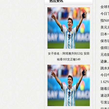
热点资讯
全球
今日
指N
美元
日本
保市
值得
女子排名：阿塔雅升到12位 安田
元在
祐香103文正敏149
迹象
跳水
今日
1.
随着
速达
引发