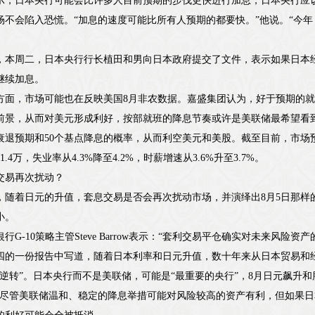
示，日本央行可能会比许多人目前预期的步伐更快进行加息，日本央行应
场不会陷入恐慌。“加息的速度可能比所有人预期的都要快。”他说。“今
，本周二，日本央行行长植田和男向日本政府提交了文件，表示如果日本
继续加息。
方面，市场可能也在反映美国8月非农数据。嘉盛集团认为，好于预期的就业
前景，从而对美元形成利好，按部就班的降息节奏或许是美联储最希望看
衰退预期和50个基点降息的概率，从而利空美元和美股。截至目前，市场预
1.4万，失业率从4.3%降至4.2%，时薪增速从3.6%升至3.7%。
交易再次扰动？
，随着日元的升值，套息交易是否会再次扰动市场，并演绎出8月5日那样
小。
银行G-10策略主管Steve Barrow表示：“套利交易平仓确实对未来风
四的一份报告中写道，随着日本利率和日元升值，数十年来从日本贸易和
“逆转”。日本央行而不是美联储，可能是“最重要的央行”，8月日元飙升和
。尽管美联储温和、稳定的降息举措可能对风险较高的资产有利，但如果